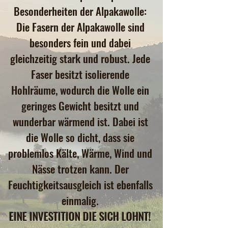
Besonderheiten der Alpakawolle:
Die Fasern der Alpakawolle sind
besonders fein und dabei
gleichzeitig stark und robust. Jede
Faser besitzt isolierende
Hohlräume, wodurch die Wolle ein
geringes Gewicht besitzt und
wunderbar wärmend ist. Dabei ist
die Wolle so dicht, dass sie
problemlos Kälte, Wärme, Wind und
Nässe trotzen kann. Der
Feuchtigkeitsausgleich ist ebenfalls
einmalig.
EINE INVESTITION DIE SICH LOHNT!