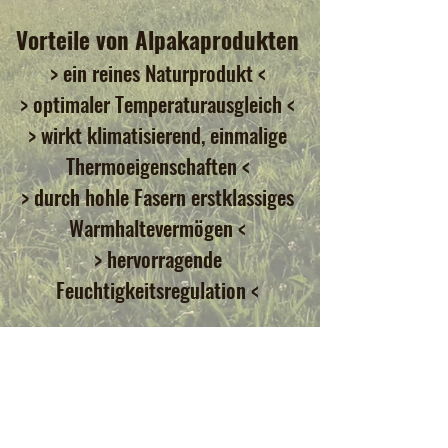
Vorteile von Alpakaprodukten
> ein reines Naturprodukt <
> optimaler Temperaturausgleich <
> wirkt klimatisierend, einmalige
Thermoeigenschaften <
> durch hohle Fasern erstklassiges
Warmhaltevermögen <
> hervorragende
Feuchtigkeitsregulation <
Preise
ALPAKA-DUVET - 160cm X 210cm -
CHF 460
ALPAKA-DUVET - 200cm X 210cm -