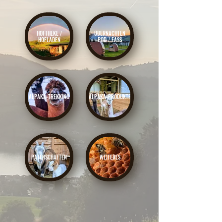
HOFTHEKE /
ÜBERNACHTEN
HOFLADEN
POD / FASS
ALPAKA-TREKKING
ALPAKA-PRODUKTE
PATENSCHAFTEN
WEITERES