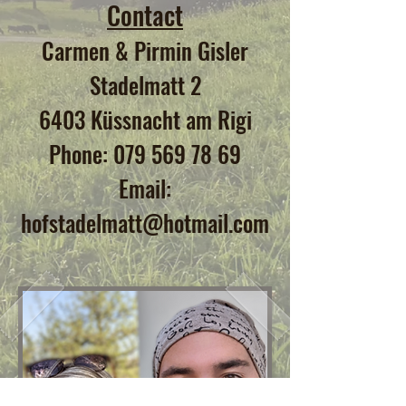
Contact
Carmen & Pirmin Gisler
Stadelmatt 2
6403 Küssnacht am Rigi
Phone:
079 569 78 69
Email:
hofstadelmatt@hotmail.com