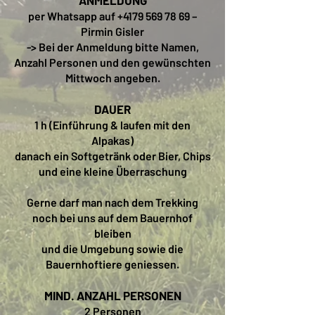
ANMELDUNG
per Whatsapp auf
+4179 569 78 69
–
Pirmin Gisler
-> Bei der Anmeldung bitte Namen,
Anzahl Personen und den gewünschten
Mittwoch angeben.
DAUER
1 h (Einführung & laufen mit den
Alpakas)
danach ein Softgetränk oder Bier, Chips
und eine kleine Überraschung
Gerne darf man nach dem Trekking
noch bei uns auf dem Bauernhof
bleiben
und die Umgebung sowie die
Bauernhoftiere geniessen.
MIND. ANZAHL PERSONEN
2 Personen