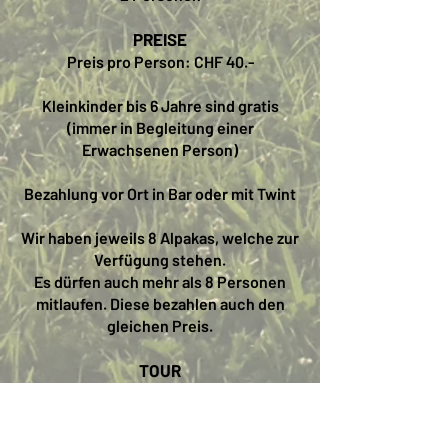
PREISE
Preis pro Person: CHF 40.-
Kleinkinder bis 6 Jahre sind gratis
(immer in Begleitung einer
Erwachsenen Person)
Bezahlung vor Ort in Bar oder mit Twint
Wir haben jeweils 8 Alpakas, welche zur
Verfügung stehen.
Es dürfen auch mehr als 8 Personen
mitlaufen. Diese bezahlen auch den
gleichen Preis.
TOUR
Die Alpaka Erlebnis-Tour beginnt mit
einer kurzen Begrüssung und
Vorstellung der Alpakas. Wenn Ihr Euch