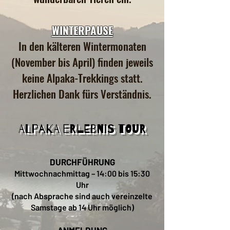
WINTERPAUSE
In den kälteren Wintermonaten
(November bis April) finden jeweils
keine Alpaka-Trekkings statt.
Herzlichen Dank fürs Verständnis.
ALPAKA ERLEBNIS TOUR
DURCHFÜHRUNG
Mittwochnachmittag – 14:00 bis 15:30
Uhr
(nach Absprache sind auch vereinzelte
Samstage ab 14 Uhr möglich)